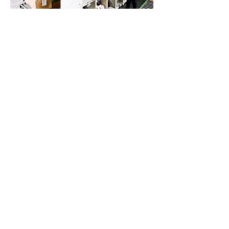
ピッキング
納品する商品は取引先によってそれぞれ異なり
ます。
関係のない商品を間違えて納品しないように、
ピッキング管理システムを
用いて正確な梱包作
業を実現しています。
05
物流・保管倉庫
商品が完成しても時間的な制約や物