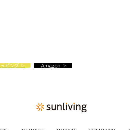
ョッピング ▷
Amazon ▷