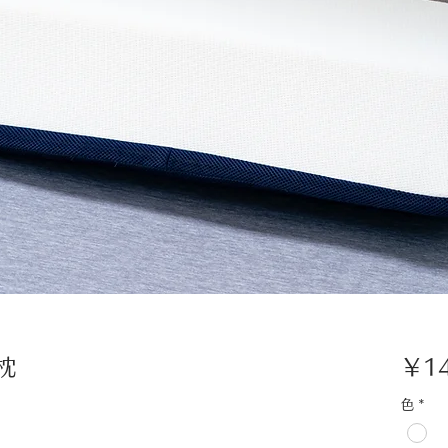
枕
￥14
色
*