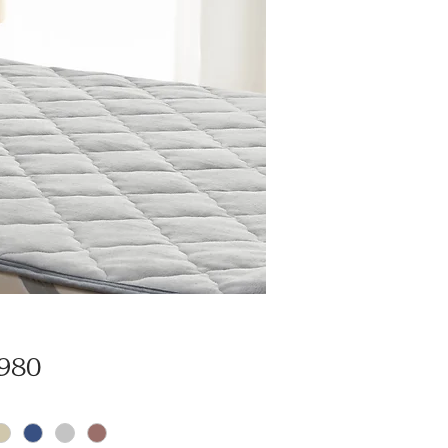
価
980
格