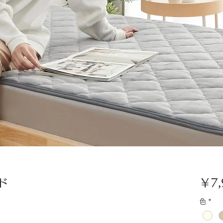
ド
￥7,
色
*